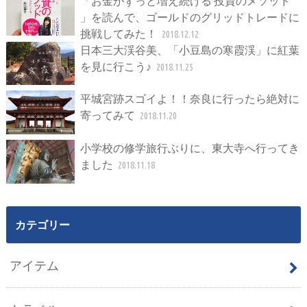
「お金がずっと増え続ける 投資のメソッド
」を読んで、ゴールドのグリッドトレードに
挑戦してみた！
2018.12.12
日本三大渓谷美、「小豆島の寒霞渓」に紅葉
を見に行こう♪
2018.11.25
平城宮跡スゴイよ！！奈良に行ったら絶対に
寄ってみて
2018.11.20
小学校の修学旅行ぶりに、東大寺へ行ってき
ました
2018.11.18
カテゴリー
アイテム