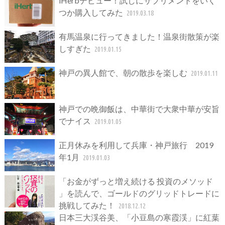
iHerbデビュー！試しにサプリメントをいく
つか購入してみた
2019.03.18
有馬温泉に行ってきました！温泉街散策が楽
しすぎた
2019.01.15
神戸の異人館で、朝の散歩を楽しむ
2019.01.11
神戸での晩御飯は、中華街で大衆中華が安旨
でナイス
2019.01.05
正月休みを利用して兵庫・神戸旅行 2019
年1月
2019.01.03
「お金がずっと増え続ける 投資のメソッド
」を読んで、ゴールドのグリッドトレードに
挑戦してみた！
2018.12.12
日本三大渓谷美、「小豆島の寒霞渓」に紅葉