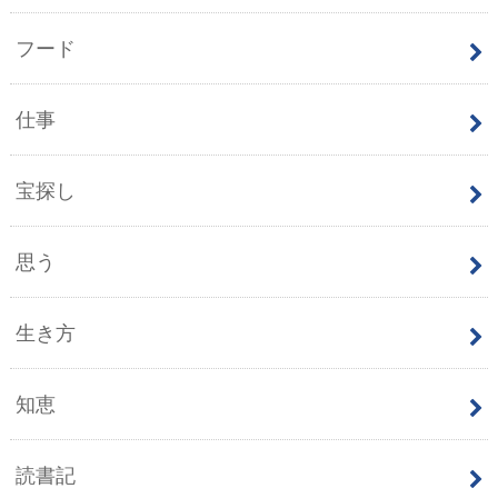
フード
仕事
宝探し
思う
生き方
知恵
読書記