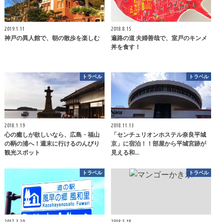
2019.1.11
2018.8.15
神戸の異人館で、朝の散歩を楽しむ
遍路の道 夫婦善哉で、室戸のキンメ
丼を食す！
トラベル
トラベル
2018.1.19
2018.11.13
心の癒しが欲しいなら、広島・福山
「センチュリオンホステル奈良平城
の鞆の浦へ！週末に行けるのんびり
京」に宿泊！！部屋から平城宮跡が
観光スポット
見える和…
トラベル
トラベル
2017.3.20
2018.5.18