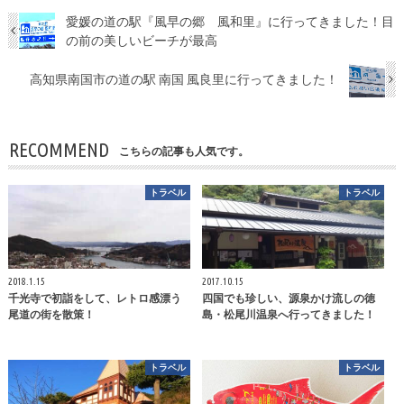
愛媛の道の駅『風早の郷 風和里』に行ってきました！目
の前の美しいビーチが最高
高知県南国市の道の駅 南国 風良里に行ってきました！
RECOMMEND
こちらの記事も人気です。
トラベル
トラベル
2018.1.15
2017.10.15
千光寺で初詣をして、レトロ感漂う
四国でも珍しい、源泉かけ流しの徳
尾道の街を散策！
島・松尾川温泉へ行ってきました！
トラベル
トラベル