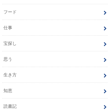
フード
仕事
宝探し
思う
生き方
知恵
読書記