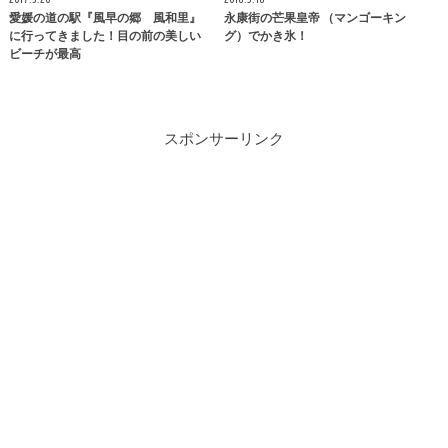
愛媛の道の駅『風早の郷 風和里』
永康街の芒果皇帝 （マンゴーキン
に行ってきました！目の前の美しい
グ）でかき氷！
ビーチが最高
スポンサーリンク