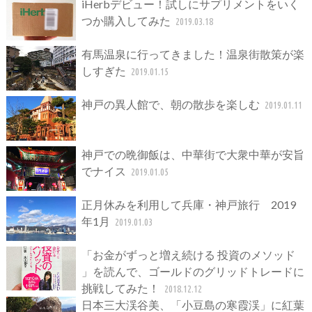
iHerbデビュー！試しにサプリメントをいく
つか購入してみた
2019.03.18
有馬温泉に行ってきました！温泉街散策が楽
しすぎた
2019.01.15
神戸の異人館で、朝の散歩を楽しむ
2019.01.11
神戸での晩御飯は、中華街で大衆中華が安旨
でナイス
2019.01.05
正月休みを利用して兵庫・神戸旅行 2019
年1月
2019.01.03
「お金がずっと増え続ける 投資のメソッド
」を読んで、ゴールドのグリッドトレードに
挑戦してみた！
2018.12.12
日本三大渓谷美、「小豆島の寒霞渓」に紅葉