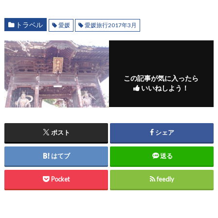
トラベル
愛媛
愛媛旅行2017年3月
この記事が気に入ったら
いいねしよう！
ポスト
シェア
はてブ
送る
Pocket
feedly