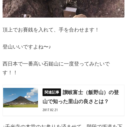
頂上でお賽銭を入れて、手を合わせます！
登山いいですよね〜♪
西日本で一番高い石鎚山に一度登ってみたいで
す！！
讃岐富士（飯野山）の登
山で知った里山の良さとは？
2017.02.21
↓千光寺の本堂のお参りを済ませて、階段で坂道を下