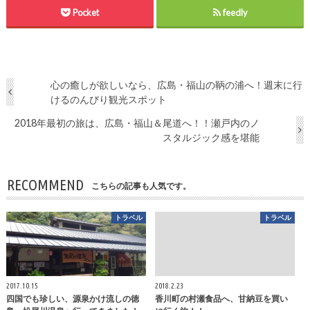
Pocket
feedly
心の癒しが欲しいなら、広島・福山の鞆の浦へ！週末に行
けるのんびり観光スポット
2018年最初の旅は、広島・福山＆尾道へ！！瀬戸内のノ
スタルジック感を堪能
RECOMMEND
こちらの記事も人気です。
トラベル
トラベル
2017.10.15
2018.2.23
四国でも珍しい、源泉かけ流しの徳
香川町の村瀬食品へ、甘納豆を買い