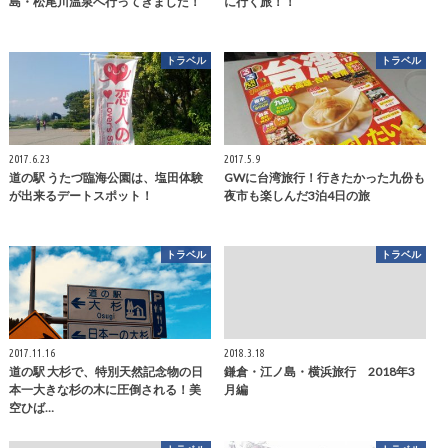
島・松尾川温泉へ行ってきました！
に行く旅！！
トラベル
トラベル
2017.6.23
2017.5.9
道の駅 うたづ臨海公園は、塩田体験
GWに台湾旅行！行きたかった九份も
が出来るデートスポット！
夜市も楽しんだ3泊4日の旅
トラベル
トラベル
2017.11.16
2018.3.18
道の駅 大杉で、特別天然記念物の日
鎌倉・江ノ島・横浜旅行 2018年3
本一大きな杉の木に圧倒される！美
月編
空ひば…