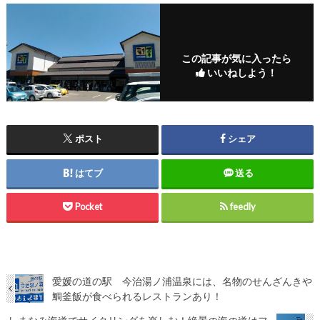
この記事が気に入ったら
いいねしよう！
ポスト
シェア
はてブ
送る
Pocket
feedly
愛媛の道の駅 今治湯ノ浦温泉には、名物のせんざんきや
鯛釜飯が食べられるレストランあり！