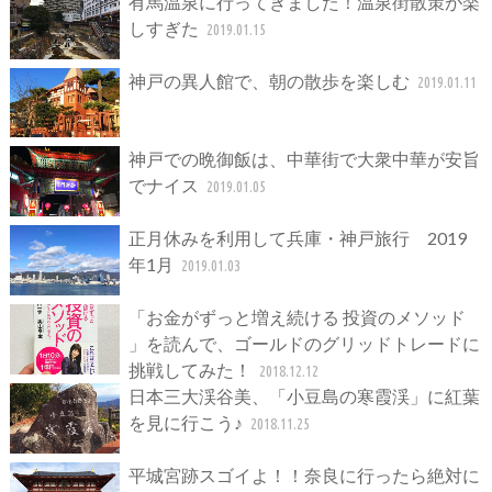
有馬温泉に行ってきました！温泉街散策が楽
しすぎた
2019.01.15
神戸の異人館で、朝の散歩を楽しむ
2019.01.11
神戸での晩御飯は、中華街で大衆中華が安旨
でナイス
2019.01.05
正月休みを利用して兵庫・神戸旅行 2019
年1月
2019.01.03
「お金がずっと増え続ける 投資のメソッド
」を読んで、ゴールドのグリッドトレードに
挑戦してみた！
2018.12.12
日本三大渓谷美、「小豆島の寒霞渓」に紅葉
を見に行こう♪
2018.11.25
平城宮跡スゴイよ！！奈良に行ったら絶対に