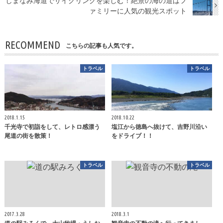
しまなみ海道でサイクリングを楽しむ！絶景の海の道はフ
ァミリーに人気の観光スポット
RECOMMEND
こちらの記事も人気です。
トラベル
トラベル
2018.1.15
2018.10.22
千光寺で初詣をして、レトロ感漂う
塩江から徳島へ抜けて、吉野川沿い
尾道の街を散策！
をドライブ！！
トラベル
トラベル
2017.3.28
2018.3.1