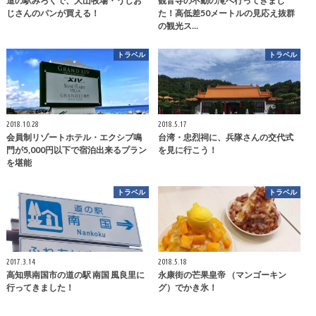
道の駅みろくで、大山牧場・うしお
観音寺の不動の滝へ行ってきまし
じさんのパンが買える！
た！高低差50メートルの見応え抜群
の観光ス…
トラベル
トラベル
2018.10.28
2018.5.17
会員制リゾートホテル・エクシブ鳴
台湾・忠烈祠に、兵隊さんの交代式
門が5,000円以下で宿泊出来るプラン
を見に行こう！
を堪能
トラベル
トラベル
2017.3.14
2018.5.18
高知県南国市の道の駅 南国 風良里に
永康街の芒果皇帝 （マンゴーキン
行ってきました！
グ）でかき氷！