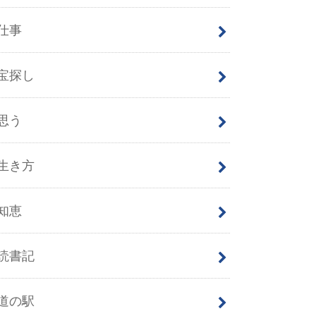
仕事
宝探し
思う
生き方
知恵
読書記
道の駅