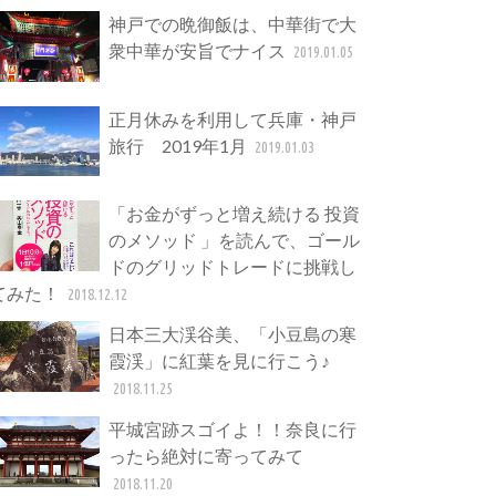
神戸での晩御飯は、中華街で大
衆中華が安旨でナイス
2019.01.05
正月休みを利用して兵庫・神戸
旅行 2019年1月
2019.01.03
「お金がずっと増え続ける 投資
のメソッド 」を読んで、ゴール
ドのグリッドトレードに挑戦し
てみた！
2018.12.12
日本三大渓谷美、「小豆島の寒
霞渓」に紅葉を見に行こう♪
2018.11.25
平城宮跡スゴイよ！！奈良に行
ったら絶対に寄ってみて
2018.11.20