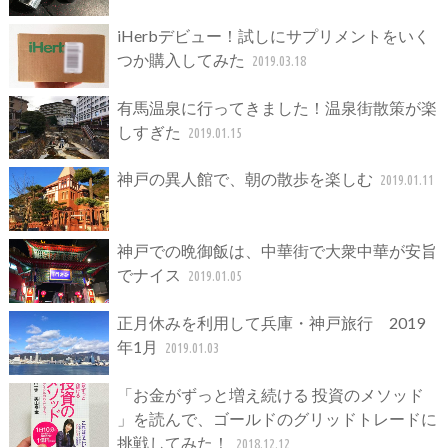
iHerbデビュー！試しにサプリメントをいく
つか購入してみた
2019.03.18
有馬温泉に行ってきました！温泉街散策が楽
しすぎた
2019.01.15
神戸の異人館で、朝の散歩を楽しむ
2019.01.11
神戸での晩御飯は、中華街で大衆中華が安旨
でナイス
2019.01.05
正月休みを利用して兵庫・神戸旅行 2019
年1月
2019.01.03
「お金がずっと増え続ける 投資のメソッド
」を読んで、ゴールドのグリッドトレードに
挑戦してみた！
2018.12.12