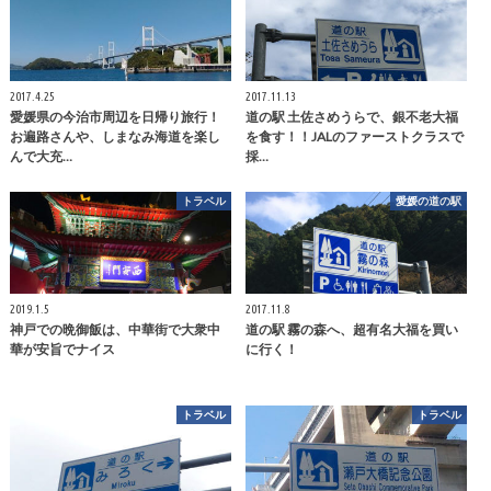
2017.4.25
2017.11.13
愛媛県の今治市周辺を日帰り旅行！
道の駅 土佐さめうらで、銀不老大福
お遍路さんや、しまなみ海道を楽し
を食す！！JALのファーストクラスで
んで大充…
採…
トラベル
愛媛の道の駅
2019.1.5
2017.11.8
神戸での晩御飯は、中華街で大衆中
道の駅 霧の森へ、超有名大福を買い
華が安旨でナイス
に行く！
トラベル
トラベル