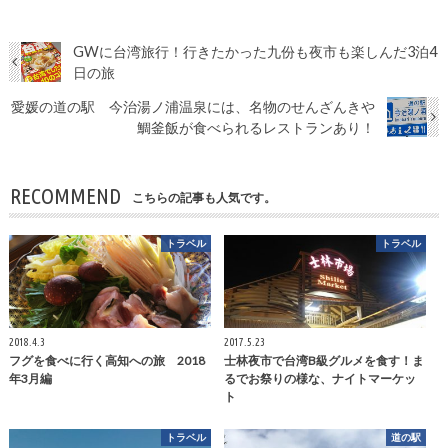
GWに台湾旅行！行きたかった九份も夜市も楽しんだ3泊4
日の旅
愛媛の道の駅 今治湯ノ浦温泉には、名物のせんざんきや
鯛釜飯が食べられるレストランあり！
RECOMMEND
こちらの記事も人気です。
トラベル
トラベル
2018.4.3
2017.5.23
フグを食べに行く高知への旅 2018
士林夜市で台湾B級グルメを食す！ま
年3月編
るでお祭りの様な、ナイトマーケッ
ト
トラベル
道の駅