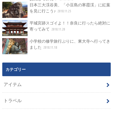
日本三大渓谷美、「小豆島の寒霞渓」に紅葉
を見に行こう♪
2018.11.25
平城宮跡スゴイよ！！奈良に行ったら絶対に
寄ってみて
2018.11.20
小学校の修学旅行ぶりに、東大寺へ行ってき
ました
2018.11.18
カテゴリー
アイテム
トラベル