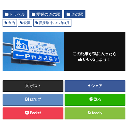
トラベル
愛媛の道の駅
道の駅
今治
愛媛
愛媛旅行2017年4月
この記事が気に入ったら
いいねしよう！
ポスト
シェア
はてブ
送る
Pocket
feedly