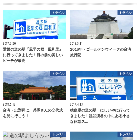
トラベル
トラベル
2017.3.20
2018.5.11
愛媛の道の駅『風早の郷 風和里』
2018年・ゴールデンウィークの台湾
に行ってきました！目の前の美しい
旅行記
ビーチが最高
トラベル
トラベル
2018.5.17
2017.4.13
台湾・忠烈祠に、兵隊さんの交代式
徳島県の道の駅 にしいやに行って
を見に行こう！
きました！祖谷渓谷の中にある小さ
な休憩ス…
トラベル
トラベル