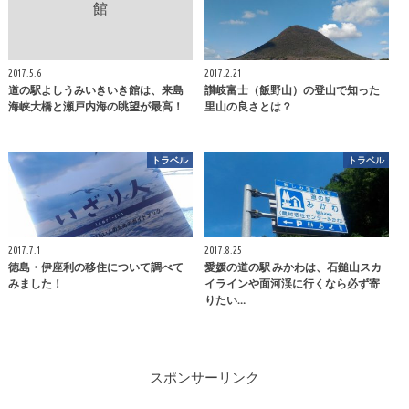
2017.5.6
2017.2.21
道の駅よしうみいきいき館は、来島
讃岐富士（飯野山）の登山で知った
海峡大橋と瀬戸内海の眺望が最高！
里山の良さとは？
トラベル
トラベル
2017.7.1
2017.8.25
徳島・伊座利の移住について調べて
愛媛の道の駅 みかわは、石鎚山スカ
みました！
イラインや面河渓に行くなら必ず寄
りたい…
スポンサーリンク