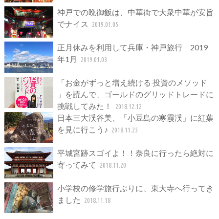
神戸での晩御飯は、中華街で大衆中華が安旨
でナイス
2019.01.05
正月休みを利用して兵庫・神戸旅行 2019
年1月
2019.01.03
「お金がずっと増え続ける 投資のメソッド
」を読んで、ゴールドのグリッドトレードに
挑戦してみた！
2018.12.12
日本三大渓谷美、「小豆島の寒霞渓」に紅葉
を見に行こう♪
2018.11.25
平城宮跡スゴイよ！！奈良に行ったら絶対に
寄ってみて
2018.11.20
小学校の修学旅行ぶりに、東大寺へ行ってき
ました
2018.11.18