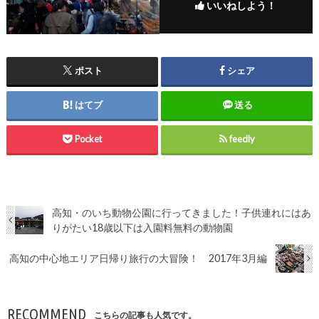
いいねしよう！
ポスト
シェア
はてブ
送る
Pocket
feedly
高知・のいち動物公園に行ってきました！子供連れにはあ
りがたい18歳以下は入園料無料の動物園
高知の中心地エリア日帰り旅行の大冒険！ 2017年3月編
RECOMMEND
こちらの記事も人気です。