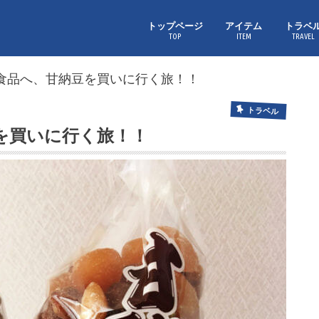
トップページ
アイテム
トラベ
TOP
ITEM
TRAVEL
食品へ、甘納豆を買いに行く旅！！
トラベル
を買いに行く旅！！