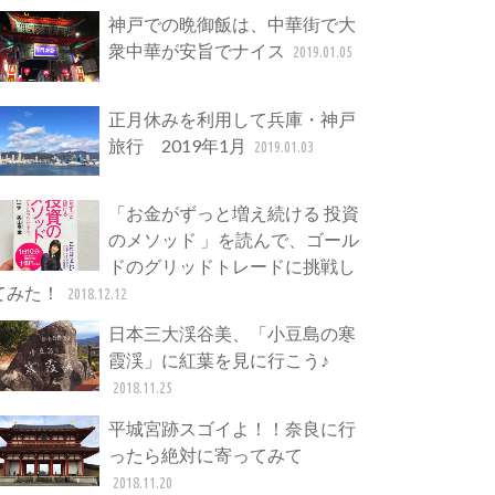
神戸での晩御飯は、中華街で大
衆中華が安旨でナイス
2019.01.05
正月休みを利用して兵庫・神戸
旅行 2019年1月
2019.01.03
「お金がずっと増え続ける 投資
のメソッド 」を読んで、ゴール
ドのグリッドトレードに挑戦し
てみた！
2018.12.12
日本三大渓谷美、「小豆島の寒
霞渓」に紅葉を見に行こう♪
2018.11.25
平城宮跡スゴイよ！！奈良に行
ったら絶対に寄ってみて
2018.11.20