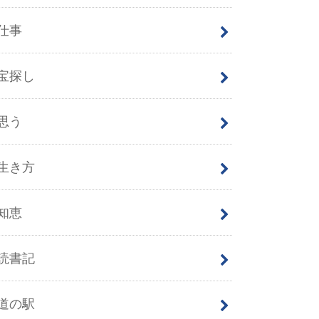
仕事
宝探し
思う
生き方
知恵
読書記
道の駅