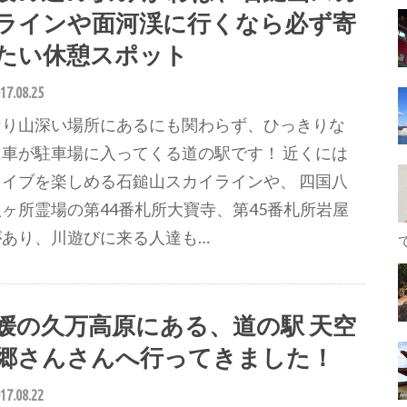
ラインや面河渓に行くなら必ず寄
たい休憩スポット
17.08.25
なり山深い場所にあるにも関わらず、ひっきりな
に車が駐車場に入ってくる道の駅です！ 近くには
ライブを楽しめる石鎚山スカイラインや、 四国八
ヶ所霊場の第44番札所大寶寺、第45番札所岩屋
があり、川遊びに来る人達も…
媛の久万高原にある、道の駅 天空
郷さんさんへ行ってきました！
17.08.22