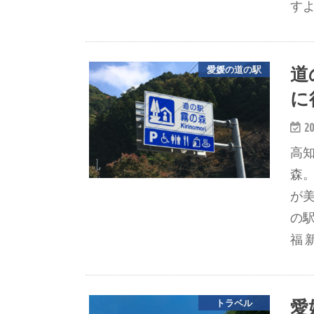
すよ
道
愛媛の道の駅
に
20
高
森
が
の
福 
愛
トラベル