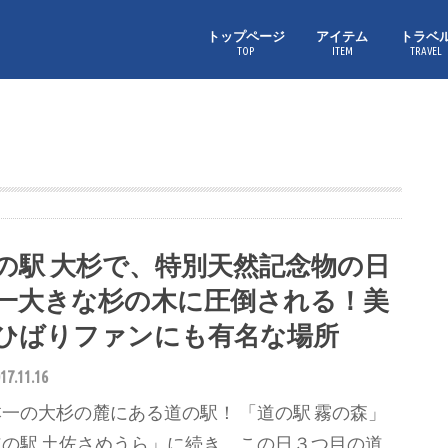
トップページ
アイテム
トラベ
TOP
ITEM
TRAVEL
の駅 大杉で、特別天然記念物の日
一大きな杉の木に圧倒される！美
ひばりファンにも有名な場所
17.11.16
一の大杉の麓にある道の駅！ 「道の駅 霧の森」
道の駅 土佐さめうら」に続き、この日３つ目の道