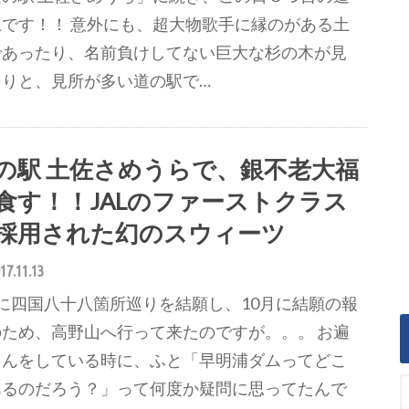
駅です！！ 意外にも、超大物歌手に縁のがある土
であったり、名前負けしてない巨大な杉の木が見
たりと、見所が多い道の駅で…
の駅 土佐さめうらで、銀不老大福
食す！！JALのファーストクラス
採用された幻のスウィーツ
17.11.13
月に四国八十八箇所巡りを結願し、10月に結願の報
のため、高野山へ行って来たのですが。。。 お遍
さんをしている時に、ふと「早明浦ダムってどこ
あるのだろう？」って何度か疑問に思ってたんで