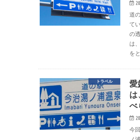
20
道
て
の
は
をと
愛
トラベル
は
べ
20
今
ノ