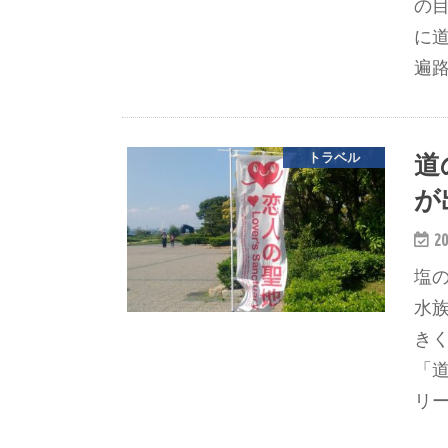
の
に
遍
道
トラベル
が
20
塩
水
き
「
リ