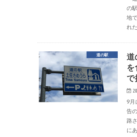
の
地
れ
道
道の駅
を
で
20
9
告
路
に