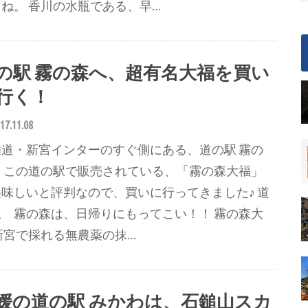
ね。 香川の水瓶である、早…
の駅 霧の森へ、超有名大福を買い
行く！
17.11.08
知道・新宮インターのすぐ側にある、道の駅 霧の
。 この道の駅で販売されている、「霧の森大福」
美味しいと評判なので、買いに行ってきました♪ 道
駅 霧の森は、日帰りにもってこい！！ 霧の森大
新宮で採れる無農薬の抹…
媛の道の駅 みかわは、石鎚山スカ