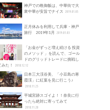
神戸での晩御飯は、中華街で大
衆中華が安旨でナイス
2019.01.05
正月休みを利用して兵庫・神戸
旅行 2019年1月
2019.01.03
「お金がずっと増え続ける 投資
のメソッド 」を読んで、ゴール
ドのグリッドトレードに挑戦し
てみた！
2018.12.12
日本三大渓谷美、「小豆島の寒
霞渓」に紅葉を見に行こう♪
2018.11.25
平城宮跡スゴイよ！！奈良に行
ったら絶対に寄ってみて
2018.11.20