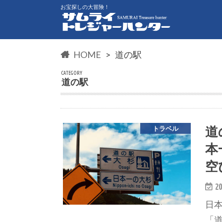
お宝探しの大冒険！
HOME
道の駅
CATEGORY
道の駅
道
トラベル
本
空
20
日本
「