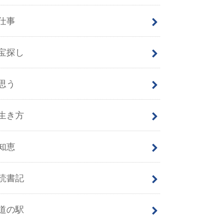
仕事
宝探し
思う
生き方
知恵
読書記
道の駅