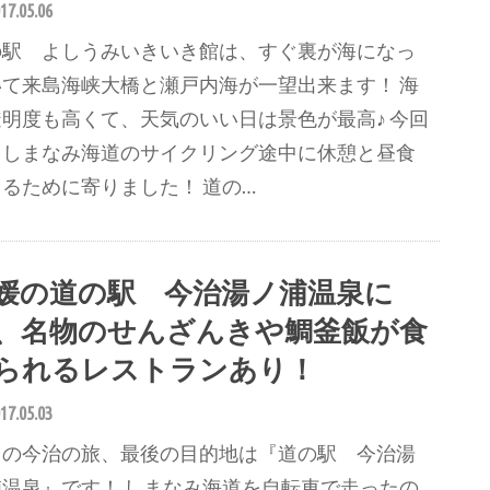
17.05.06
の駅 よしうみいきいき館は、すぐ裏が海になっ
いて来島海峡大橋と瀬戸内海が一望出来ます！ 海
透明度も高くて、天気のいい日は景色が最高♪ 今回
、しまなみ海道のサイクリング途中に休憩と昼食
るために寄りました！ 道の…
媛の道の駅 今治湯ノ浦温泉に
、名物のせんざんきや鯛釜飯が食
られるレストランあり！
17.05.03
回の今治の旅、最後の目的地は『道の駅 今治湯
浦温泉』です！ しまなみ海道を自転車で走ったの