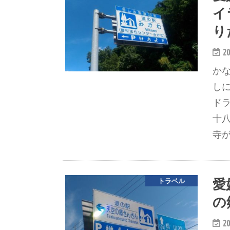
イ
り
20
か
し
ド
十八
寺
愛
トラベル
の
20