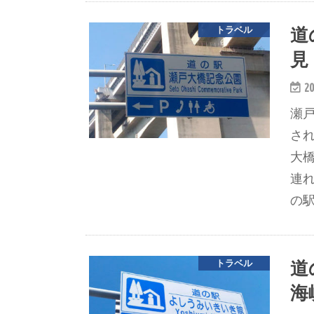
道
トラベル
見
20
瀬
さ
大
連
の駅
道
トラベル
海