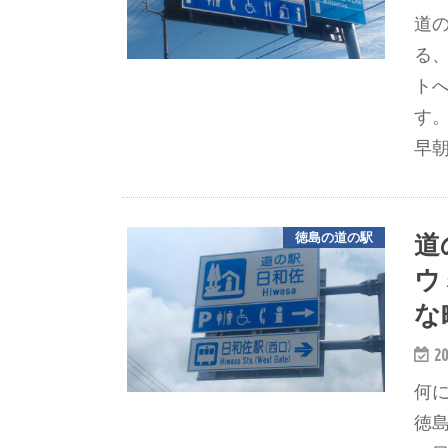
道
る
ト
す。
早
道
徳島の道の駅
ウ
な
20
何
徳