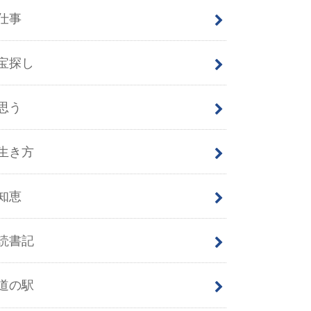
仕事
宝探し
思う
生き方
知恵
読書記
道の駅