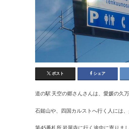
ポスト
シェア
道の駅 天空の郷さんさんは、愛媛の久
石鎚山や、四国カルストへ行く人には、
第45番札所 岩屋寺に行く途中に寄り