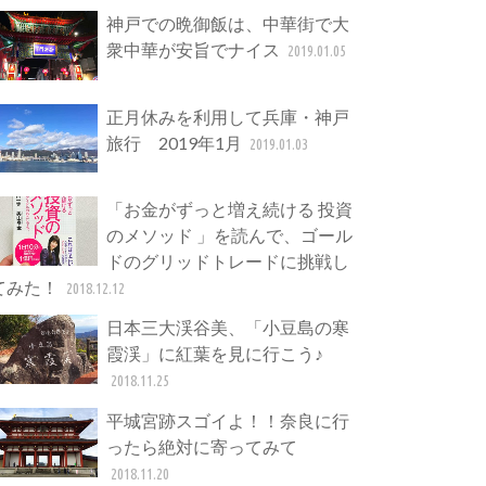
神戸での晩御飯は、中華街で大
衆中華が安旨でナイス
2019.01.05
正月休みを利用して兵庫・神戸
旅行 2019年1月
2019.01.03
「お金がずっと増え続ける 投資
のメソッド 」を読んで、ゴール
ドのグリッドトレードに挑戦し
てみた！
2018.12.12
日本三大渓谷美、「小豆島の寒
霞渓」に紅葉を見に行こう♪
2018.11.25
平城宮跡スゴイよ！！奈良に行
ったら絶対に寄ってみて
2018.11.20