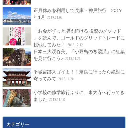
正月休みを利用して兵庫・神戸旅行 2019
年1月
2019.01.03
「お金がずっと増え続ける 投資のメソッド
」を読んで、ゴールドのグリッドトレードに
挑戦してみた！
2018.12.12
日本三大渓谷美、「小豆島の寒霞渓」に紅葉
を見に行こう♪
2018.11.25
平城宮跡スゴイよ！！奈良に行ったら絶対に
寄ってみて
2018.11.20
小学校の修学旅行ぶりに、東大寺へ行ってき
ました
2018.11.18
カテゴリー