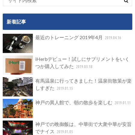
新着記事
最近のトレーニング 2019年4月
2019.04.16
iHerbデビュー！試しにサプリメントをいく
つか購入してみた
2019.03.18
有馬温泉に行ってきました！温泉街散策が楽
しすぎた
2019.01.15
神戸の異人館で、朝の散歩を楽しむ
2019.01.11
神戸での晩御飯は、中華街で大衆中華が安旨
でナイス
2019.01.05