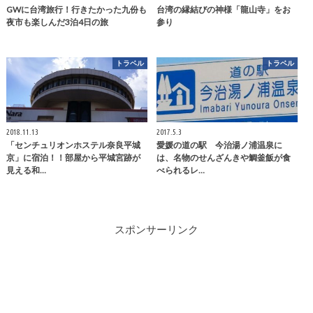
GWに台湾旅行！行きたかった九份も
台湾の縁結びの神様「龍山寺」をお
夜市も楽しんだ3泊4日の旅
参り
トラベル
トラベル
2018.11.13
2017.5.3
「センチュリオンホステル奈良平城
愛媛の道の駅 今治湯ノ浦温泉に
京」に宿泊！！部屋から平城宮跡が
は、名物のせんざんきや鯛釜飯が食
見える和…
べられるレ…
スポンサーリンク