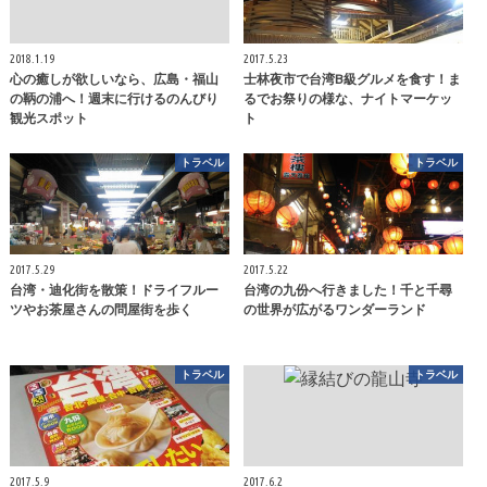
2018.1.19
2017.5.23
心の癒しが欲しいなら、広島・福山
士林夜市で台湾B級グルメを食す！ま
の鞆の浦へ！週末に行けるのんびり
るでお祭りの様な、ナイトマーケッ
観光スポット
ト
トラベル
トラベル
2017.5.29
2017.5.22
台湾・迪化街を散策！ドライフルー
台湾の九份へ行きました！千と千尋
ツやお茶屋さんの問屋街を歩く
の世界が広がるワンダーランド
トラベル
トラベル
2017.5.9
2017.6.2