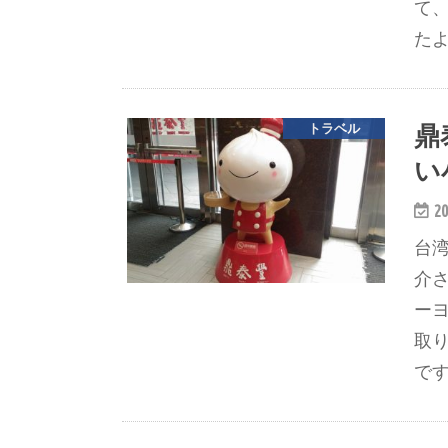
て
たよ
鼎
トラベル
い
20
台
介
ー
取
です