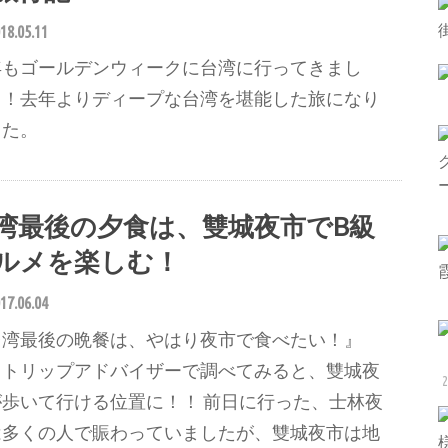
18.05.11
年もゴールデンウィークに台湾に行ってきまし
！！去年よりディープな台湾を堪能した旅になり
した。
湾最後の夕食は、雙城夜市でB級
ルメを楽しむ！
17.06.04
台湾最後の晩餐は、やはり夜市で食べたい！』
、トリップアドバイザーで調べてみると、雙城夜
2
が歩いて行ける位置に！！ 前日に行った、士林夜
は多くの人で賑わっていましたが、雙城夜市は地