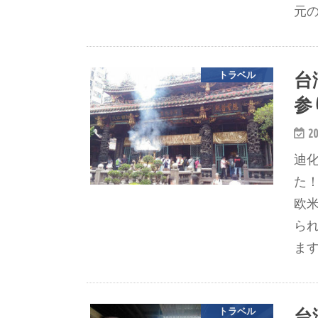
元
台
トラベル
参
20
迪
た
欧
ら
ます
台
トラベル