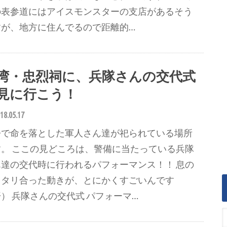
の表参道にはアイスモンスターの支店があるそう
すが、地方に住んでるので距離的…
湾・忠烈祠に、兵隊さんの交代式
見に行こう！
18.05.17
争で命を落とした軍人さん達が祀られている場所
す。 ここの見どころは、警備に当たっている兵隊
ん達の交代時に行われるパフォーマンス！！ 息の
ッタリ合った動きが、とにかくすごいんです
） 兵隊さんの交代式 パフォーマ…