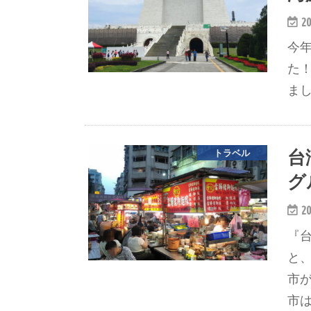
20
今
た
ま
台
トラベル
グ
20
『
と
市
市