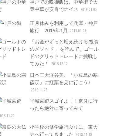
神戸での晩御飯は、中華街で大
衆中華が安旨でナイス
2019.01.05
正月休みを利用して兵庫・神戸
旅行 2019年1月
2019.01.03
「お金がずっと増え続ける 投資
のメソッド 」を読んで、ゴール
ドのグリッドトレードに挑戦し
てみた！
2018.12.12
日本三大渓谷美、「小豆島の寒
霞渓」に紅葉を見に行こう♪
2018.11.25
平城宮跡スゴイよ！！奈良に行
ったら絶対に寄ってみて
018.11.20
小学校の修学旅行ぶりに、東大
寺へ行ってきました
2018.11.18