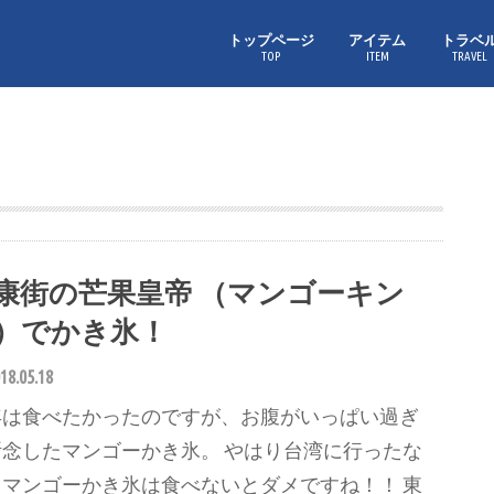
トップページ
アイテム
トラベ
TOP
ITEM
TRAVEL
康街の芒果皇帝 （マンゴーキン
）でかき氷！
18.05.18
年は食べたかったのですが、お腹がいっぱい過ぎ
断念したマンゴーかき氷。 やはり台湾に行ったな
、マンゴーかき氷は食べないとダメですね！！ 東