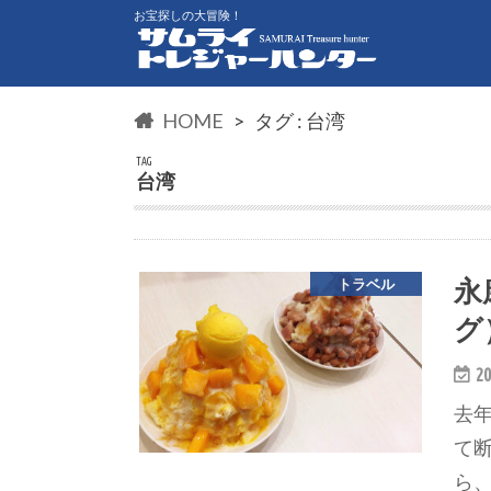
お宝探しの大冒険！
HOME
タグ : 台湾
TAG
台湾
永
トラベル
グ
20
去
て
ら