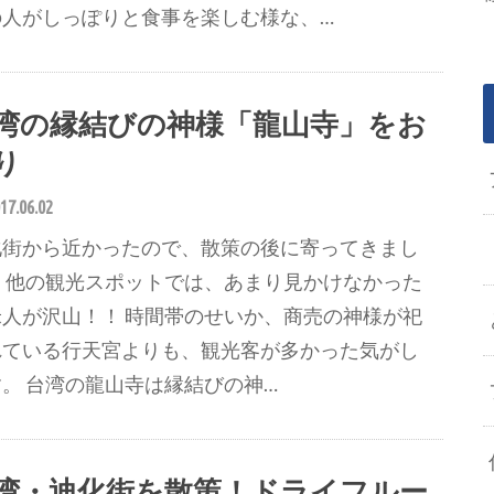
の人がしっぽりと食事を楽しむ様な、…
湾の縁結びの神様「龍山寺」をお
り
17.06.02
化街から近かったので、散策の後に寄ってきまし
！ 他の観光スポットでは、あまり見かけなかった
米人が沢山！！ 時間帯のせいか、商売の神様が祀
れている行天宮よりも、観光客が多かった気がし
。 台湾の龍山寺は縁結びの神…
湾・迪化街を散策！ドライフルー