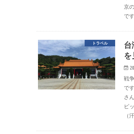
京
で
台
トラベル
を
20
戦
で
さ
ピ
（汗