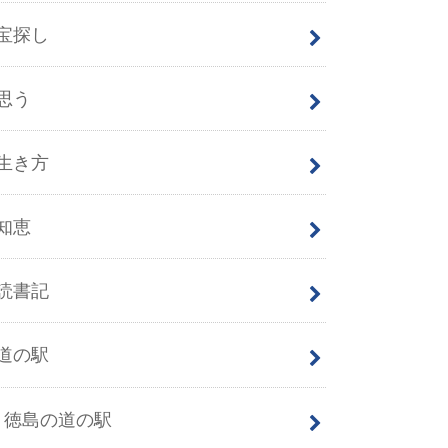
宝探し
思う
生き方
知恵
読書記
道の駅
徳島の道の駅