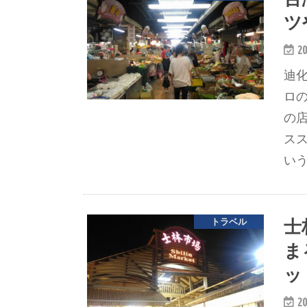
ツ
20
迪化
ロ
の
ス
い
士
トラベル
ま
ッ
20