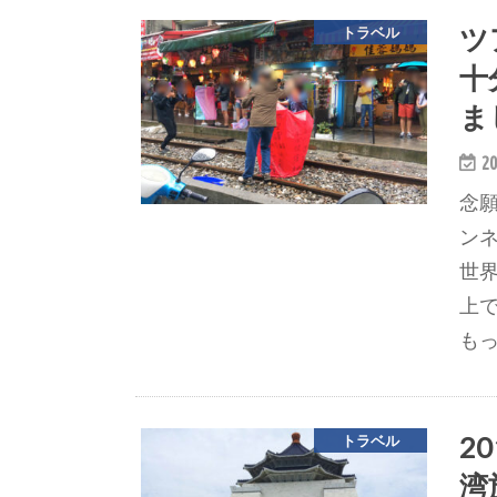
ツ
トラベル
十
ま
20
念
ン
世
上
も
2
トラベル
湾