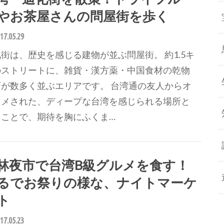
やお茶屋さんの問屋街を歩く
17.05.29
街は、歴史を感じる建物が並ぶ問屋街。 約1.5キ
のストリートに、雑貨・漢方薬・中国食材の乾物
店が数多く並ぶエリアです。 台湾通の友人からオ
スメされた、ディープな台湾を感じられる場所と
うことで、期待を胸にふくま…
林夜市で台湾B級グルメを食す！
るでお祭りの様な、ナイトマーケ
ト
17.05.23