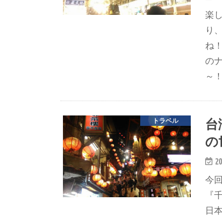
楽
り
ね
の
～！
台
トラベル
の
20
今
『
日